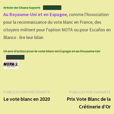
Article de Chiara Superti
Télécharger
Au Royaume-Uni et en Espagne
, comme l’Association
pour la reconnaissance du vote blanc en France, des
citoyens militent pour l’option NOTA ou pour Escaños en
Blanco . lire leur bilan
10 ans d’action pour le vote blanc en Espage et au Royaume-Uni
Télécharger
Navigation
Publication
P
PUBLICATION PRÉCÉDENTE
PUBLICATION SUIVANTE
précédente :
s
Le vote blanc en 2020
Prix Vote Blanc de la
de
Crétinerie d’Or
l’article