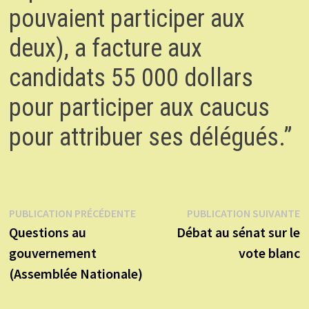
pouvaient participer aux
deux), a facture aux
candidats 55 000 dollars
pour participer aux caucus
pour attribuer ses délégués.”
Navigation
Publication
P
PUBLICATION PRÉCÉDENTE
PUBLICATION SUIVANTE
précédente :
s
Questions au
Débat au sénat sur le
de
gouvernement
vote blanc
l’article
(Assemblée Nationale)