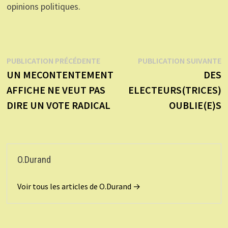
opinions politiques.
Navigation
Publication
P
PUBLICATION PRÉCÉDENTE
PUBLICATION SUIVANTE
précédente :
s
UN MECONTENTEMENT
DES
de
AFFICHE NE VEUT PAS
ELECTEURS(TRICES)
l’article
DIRE UN VOTE RADICAL
OUBLIE(E)S
O.Durand
Voir tous les articles de O.Durand →