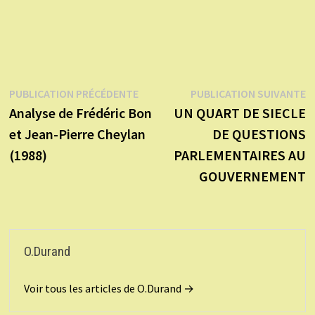
Navigation
Publication
P
PUBLICATION PRÉCÉDENTE
PUBLICATION SUIVANTE
précédente :
s
Analyse de Frédéric Bon
UN QUART DE SIECLE
de
et Jean-Pierre Cheylan
DE QUESTIONS
l’article
(1988)
PARLEMENTAIRES AU
GOUVERNEMENT
O.Durand
Voir tous les articles de O.Durand →