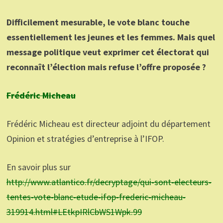
Difficilement mesurable, le vote blanc touche
essentiellement les jeunes et les femmes. Mais quel
message politique veut exprimer cet électorat qui
reconnaît l’élection mais refuse l’offre proposée ?
Frédéric Micheau
Frédéric Micheau est directeur adjoint du département
Opinion et stratégies d’entreprise à l’IFOP.
En savoir plus sur
http://www.atlantico.fr/decryptage/qui-sont-electeurs-
tentes-vote-blanc-etude-ifop-frederic-micheau-
319914.html#LEtkpIRlCbWS1Wpk.99