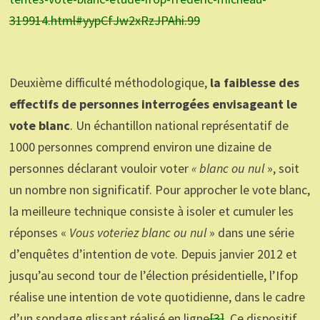
319914.html#yypCfJw2xRzJPAhi.99
Deuxième difficulté méthodologique,
la faiblesse des
effectifs de personnes interrogées envisageant le
vote blanc
. Un échantillon national représentatif de
1000 personnes comprend environ une dizaine de
personnes déclarant vouloir voter
« blanc ou nul
», soit
un nombre non significatif. Pour approcher le vote blanc,
la meilleure technique consiste à isoler et cumuler les
réponses «
Vous voteriez blanc ou nul
» dans une série
d’enquêtes d’intention de vote. Depuis janvier 2012 et
jusqu’au second tour de l’élection présidentielle, l’Ifop
réalise une intention de vote quotidienne, dans le cadre
d’un sondage glissant réalisé en ligne
[3]
. Ce dispositif